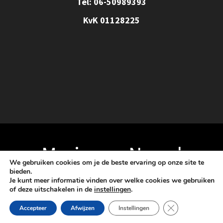
Tel: 06-50989393
KvK 01128225
Marja van Noord
We gebruiken cookies om je de beste ervaring op onze site te
bieden.
Je kunt meer informatie vinden over welke cookies we gebruiken
© 2026 Marja van Noord. Schoonheidssalon Amara
of deze uitschakelen in de
instellingen
.
Sluit AVG/GDPR 
Accepteer
Afwijzen
Instellingen