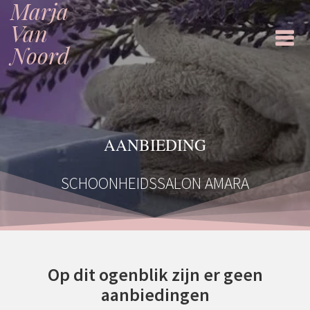
Marja
Ga
naar
Van
de
Noord
inhoud
AANBIEDING
SCHOONHEIDSSALON AMARA
Op dit ogenblik zijn er geen
aanbiedingen