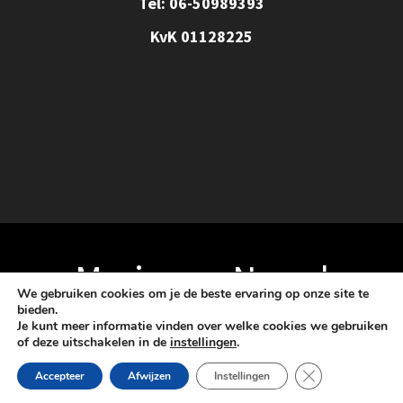
Tel: 06-50989393
KvK 01128225
Marja van Noord
We gebruiken cookies om je de beste ervaring op onze site te
bieden.
Je kunt meer informatie vinden over welke cookies we gebruiken
© 2026 Marja van Noord. Schoonheidssalon Amara
of deze uitschakelen in de
instellingen
.
Sluit AVG/GDPR 
Accepteer
Afwijzen
Instellingen