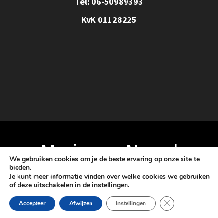
Tel: 06-50989393
KvK 01128225
Marja van Noord
We gebruiken cookies om je de beste ervaring op onze site te
bieden.
Je kunt meer informatie vinden over welke cookies we gebruiken
© 2026 Marja van Noord. Schoonheidssalon Amara
of deze uitschakelen in de
instellingen
.
Sluit AVG/GDPR 
Accepteer
Afwijzen
Instellingen