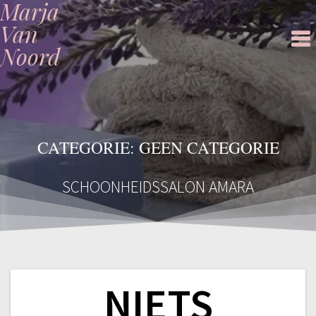
Marja
Ga
naar
Van
de
Noord
inhoud
CATEGORIE:
GEEN CATEGORIE
SCHOONHEIDSSALON AMARA
NIETS